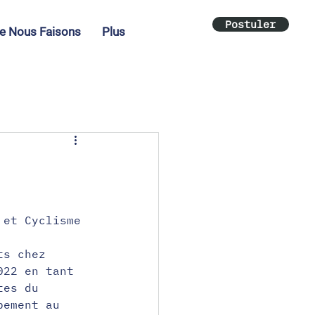
Postuler
e Nous Faisons
Plus
 et Cyclisme 
ts chez 
022 en tant 
tes du 
pement au 