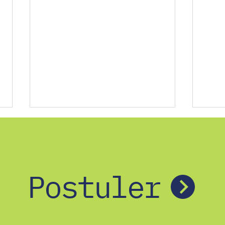
Postuler
Employé en vedette : John
Empl
Fekete
Villa