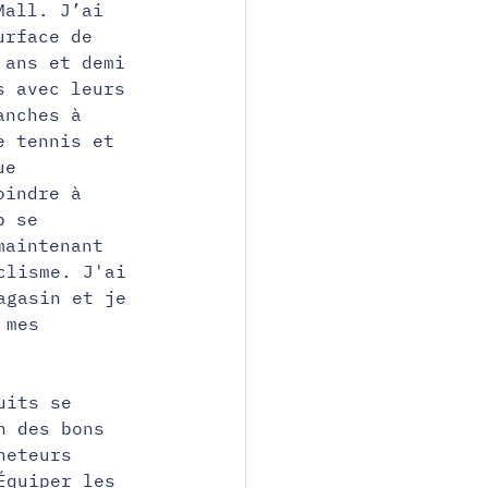
Mall. J’ai 
urface de 
 ans et demi 
s avec leurs 
anches à 
e tennis et 
ue 
oindre à 
p se 
maintenant 
clisme. J'ai 
agasin et je 
 mes 
uits se 
n des bons 
heteurs 
Équiper les 