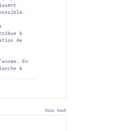
issent 
possible.
e 
tribue à 
ation de 
’année. En 
lanche à 
Voir tout